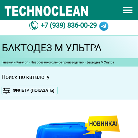
Перейти к основному содержанию
СЕРТИФИКАТЫ
О НАС
+7 (939) 836-00-29
ПРОИЗВОДСТВО
КОНТАКТЫ
БАКТОДЕЗ М УЛЬТРА
ДИЛЛЕР
Вы здесь
Главная
»
Каталог
»
Пивобезалкогольное производство
» Бактодез М Ультра
Поиск по каталогу
ФИЛЬТР (ПОКАЗАТЬ)
ИСПОЛЬЗОВАНИЕ