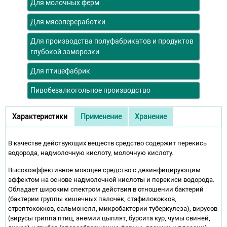
Для молочных ферм
Для мясопереработки
Для производства полуфабрикатов и продуктов
глубокой заморозки
Для птицефабрик
Пивобезалкогольное производство
Дополнительное описание
Характеристики
Применение
Хранение
(активная вкладка)
В качестве действующих веществ средство содержит перекись
водорода, надмолочную кислоту, молочную кислоту.
Высокоэффективное моющее средство с дезинфицирующим
эффектом на основе надмолочной кислоты и перекиси водорода.
Обладает широким спектром действия в отношении бактерий
(бактерии группы кишечных палочек, стафилококков,
стрептококков, сальмонелл, микробактерии туберкулеза), вирусов
(вирусы гриппа птиц, анемии цыплят, бурсита кур, чумы свиней,