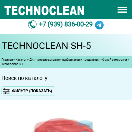
Перейти к основному содержанию
СЕРТИФИКАТЫ
О НАС
+7 (939) 836-00-29
ПРОИЗВОДСТВО
КОНТАКТЫ
TECHNOCLEAN SH-5
ДИЛЛЕР
Вы здесь
Главная
»
Каталог
»
Для производства полуфабрикатов и продуктов глубокой заморозки
»
Technoclean SH-5
Поиск по каталогу
ФИЛЬТР (ПОКАЗАТЬ)
ИСПОЛЬЗОВАНИЕ