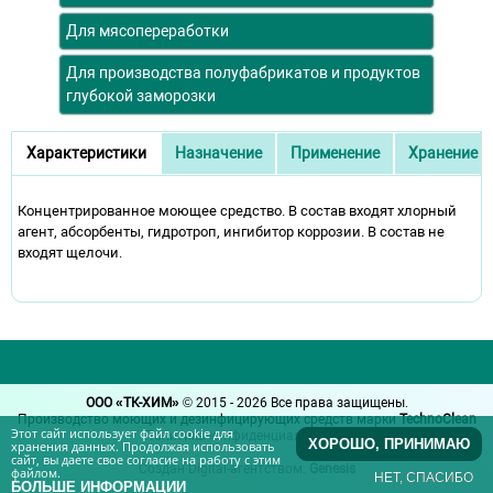
Для мясопереработки
Для производства полуфабрикатов и продуктов
глубокой заморозки
Дополнительное описание
Характеристики
Назначение
Применение
Хранение
(активная вкладка)
Концентрированное моющее средство. В состав входят хлорный
агент, абсорбенты, гидротроп, ингибитор коррозии. В состав не
входят щелочи.
ООО «ТК-ХИМ»
© 2015 - 2026 Все права защищены.
Производство моющих и дезинфицирующих средств марки
TechnoClean
Этот сайт использует файл cookie для
Политика конфиденциальности.
ХОРОШО, ПРИНИМАЮ
хранения данных. Продолжая использовать
сайт, вы даете свое согласие на работу с этим
Создан Digital-агентством:
Genesis
файлом.
НЕТ, СПАСИБО
БОЛЬШЕ ИНФОРМАЦИИ