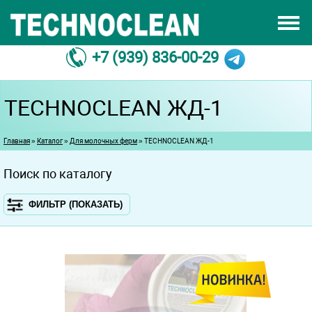
Перейти к основному содержанию
СЕРТИФИКАТЫ
О НАС
+7 (939) 836-00-29
ПРОИЗВОДСТВО
КОНТАКТЫ
TECHNOCLEAN ЖД-1
ДИЛЛЕР
Вы здесь
Главная
»
Каталог
»
Для молочных ферм
» TECHNOCLEAN ЖД-1
Поиск по каталогу
ФИЛЬТР (ПОКАЗАТЬ)
ИСПОЛЬЗОВАНИЕ