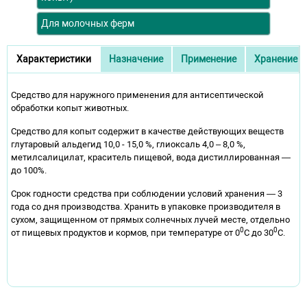
Для молочных ферм
Дополнительное описание
Характеристики
Назначение
Применение
Хранение
(активная вкладка)
Средство для наружного применения для антисептической
обработки копыт животных.
Средство для копыт содержит в качестве действующих веществ
глутаровый альдегид 10,0 - 15,0 %, глиоксаль 4,0 – 8,0 %,
метилсалицилат, краситель пищевой, вода дистиллированная —
до 100%.
Срок годности средства при соблюдении условий хранения — 3
года со дня производства. Хранить в упаковке производителя в
сухом, защищенном от прямых солнечных лучей месте, отдельно
0
0
от пищевых продуктов и кормов, при температуре от 0
С до 30
С.